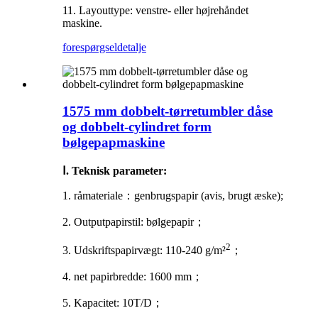
11. Layouttype: venstre- eller højrehåndet
maskine.
forespørgsel
detalje
1575 mm dobbelt-tørretumbler dåse
og dobbelt-cylindret form
bølgepapmaskine
Ⅰ. Teknisk parameter:
1. råmateriale
：
genbrugspapir (avis, brugt æske);
2. Outputpapirstil: bølgepapir
；
2
3. Udskriftspapirvægt: 110-240 g/m²
；
4. net papirbredde: 1600 mm
；
5. Kapacitet: 10T/D
；