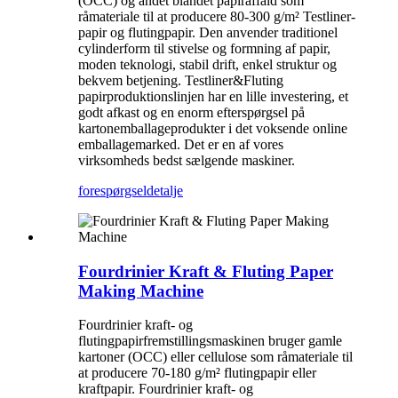
(OCC) og andet blandet papiraffald som
råmateriale til at producere 80-300 g/m² Testliner-
papir og flutingpapir. Den anvender traditionel
cylinderform til stivelse og formning af papir,
moden teknologi, stabil drift, enkel struktur og
bekvem betjening. Testliner&Fluting
papirproduktionslinjen har en lille investering, et
godt afkast og en enorm efterspørgsel på
kartonemballageprodukter i det voksende online
emballagemarked. Det er en af ​​vores
virksomheds bedst sælgende maskiner.
forespørgsel
detalje
Fourdrinier Kraft & Fluting Paper
Making Machine
Fourdrinier kraft- og
flutingpapirfremstillingsmaskinen bruger gamle
kartoner (OCC) eller cellulose som råmateriale til
at producere 70-180 g/m² flutingpapir eller
kraftpapir. Fourdrinier kraft- og