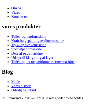
Om os
Video
Kontakt os
vores produkter
Toilet- og papirmaskine
Kraft bølgepap- og testlinermaskine
Tryk- og skrivemaskine
Specialpapirmaskine
Dele af papirmaskine
Udstyr til klargøring af lager
Toilet- og tissuepapirkonverteringsmaskine
Blog
Mode
Vores historie
Udsalg og tilbud
© Ophavsret - 2010-2022: Alle rettigheder forbeholdes.