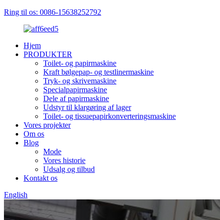
Ring til os: 0086-15638252792
Hjem
PRODUKTER
Toilet- og papirmaskine
Kraft bølgepap- og testlinermaskine
Tryk- og skrivemaskine
Specialpapirmaskine
Dele af papirmaskine
Udstyr til klargøring af lager
Toilet- og tissuepapirkonverteringsmaskine
Vores projekter
Om os
Blog
Mode
Vores historie
Udsalg og tilbud
Kontakt os
English