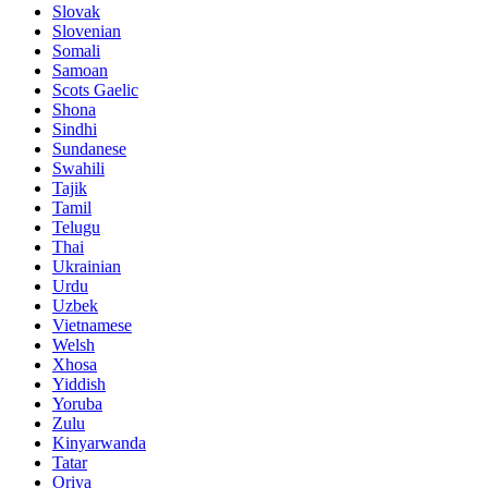
Slovak
Slovenian
Somali
Samoan
Scots Gaelic
Shona
Sindhi
Sundanese
Swahili
Tajik
Tamil
Telugu
Thai
Ukrainian
Urdu
Uzbek
Vietnamese
Welsh
Xhosa
Yiddish
Yoruba
Zulu
Kinyarwanda
Tatar
Oriya