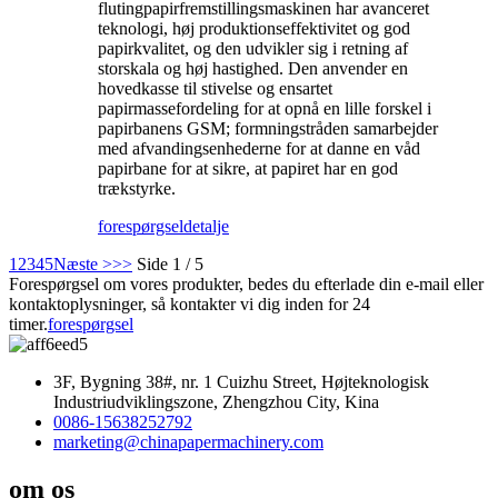
flutingpapirfremstillingsmaskinen har avanceret
teknologi, høj produktionseffektivitet og god
papirkvalitet, og den udvikler sig i retning af
storskala og høj hastighed. Den anvender en
hovedkasse til stivelse og ensartet
papirmassefordeling for at opnå en lille forskel i
papirbanens GSM; formningstråden samarbejder
med afvandingsenhederne for at danne en våd
papirbane for at sikre, at papiret har en god
trækstyrke.
forespørgsel
detalje
1
2
3
4
5
Næste >
>>
Side 1 / 5
Forespørgsel om vores produkter, bedes du efterlade din e-mail eller
kontaktoplysninger, så kontakter vi dig inden for 24
timer.
forespørgsel
3F, Bygning 38#, nr. 1 Cuizhu Street, Højteknologisk
Industriudviklingszone, Zhengzhou City, Kina
0086-15638252792
marketing@chinapapermachinery.com
om os