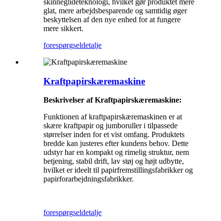
skinneglideteknologi, hvilket gør produktet mere
glat, mere arbejdsbesparende og samtidig øger
beskyttelsen af ​​den nye enhed for at fungere
mere sikkert.
forespørgsel
detalje
Kraftpapirskæremaskine
Beskrivelser af Kraftpapirskæremaskine:
Funktionen af ​​kraftpapirskæremaskinen er at
skære kraftpapir og jumboruller i tilpassede
størrelser inden for et vist omfang. Produktets
bredde kan justeres efter kundens behov. Dette
udstyr har en kompakt og rimelig struktur, nem
betjening, stabil drift, lav støj og højt udbytte,
hvilket er ideelt til papirfremstillingsfabrikker og
papirforarbejdningsfabrikker.
forespørgsel
detalje