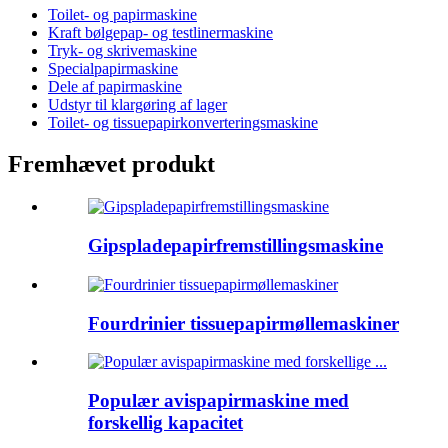
Toilet- og papirmaskine
Kraft bølgepap- og testlinermaskine
Tryk- og skrivemaskine
Specialpapirmaskine
Dele af papirmaskine
Udstyr til klargøring af lager
Toilet- og tissuepapirkonverteringsmaskine
Fremhævet produkt
Gipspladepapirfremstillingsmaskine
Fourdrinier tissuepapirmøllemaskiner
Populær avispapirmaskine med
forskellig kapacitet