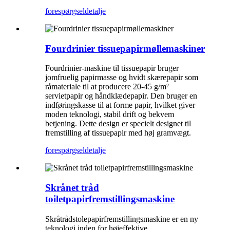
forespørgsel
detalje
Fourdrinier tissuepapirmøllemaskiner
Fourdrinier-maskine til tissuepapir bruger
jomfruelig papirmasse og hvidt skærepapir som
råmateriale til at producere 20-45 g/m²
servietpapir og håndklædepapir. Den bruger en
indføringskasse til at forme papir, hvilket giver
moden teknologi, stabil drift og bekvem
betjening. Dette design er specielt designet til
fremstilling af tissuepapir med høj gramvægt.
forespørgsel
detalje
Skrånet tråd
toiletpapirfremstillingsmaskine
Skråtrådstolepapirfremstillingsmaskine er en ny
teknologi inden for højeffektive