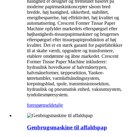
hastighed er designet og fremstillet baseret på
moderne papirmaskinkoncepter såsom bred
bredde, høj hastighed, sikkerhed, stabilitet,
energibesparelse, høj effektivitet, høj kvalitet og
automatisering. Crescent Former Tissue Paper
Machine opfylder markedets efterspørgsel efter
højhastigheds-tissuepapirmaskiner og brugernes
efterspørgsel efter tissuepapirproduktion af høj
kvalitet. Det er en stærk garanti for papirfabrikker
til at skabe værdi, opgradere og transformere,
etablere omdømme og åbne markedet. Crescent
Former Tissue Paper Machine inkluderer:
hydraulisk hovedkasse af halvmånetypen,
halvmåneformer, tæppesektion, Yankee-
tørretumbler, varmluftsåndingssystem,
krepningsblad, spole, transmissionssektion,
hydraulisk og pneumatisk enhed, vakuumsystem,
tyndoliesmøresystem.
forespørgsel
detalje
Genbrugsmaskine til affaldspap