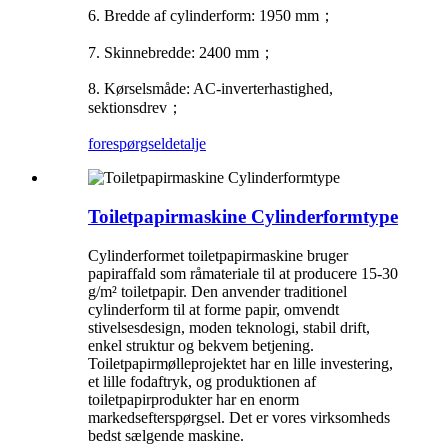
6. Bredde af cylinderform: 1950 mm
；
7. Skinnebredde: 2400 mm
；
8. Kørselsmåde: AC-inverterhastighed,
sektionsdrev
；
forespørgsel
detalje
Toiletpapirmaskine Cylinderformtype
Cylinderformet toiletpapirmaskine bruger
papiraffald som råmateriale til at producere 15-30
g/m² toiletpapir. Den anvender traditionel
cylinderform til at forme papir, omvendt
stivelsesdesign, moden teknologi, stabil drift,
enkel struktur og bekvem betjening.
Toiletpapirmølleprojektet har en lille investering,
et lille fodaftryk, og produktionen af ​​
toiletpapirprodukter har en enorm
markedsefterspørgsel. Det er vores virksomheds
bedst sælgende maskine.