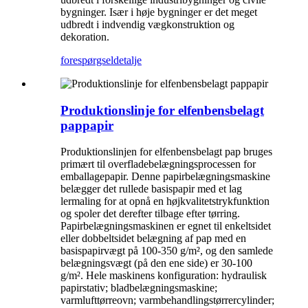
bygninger. Især i høje bygninger er det meget
udbredt i indvendig vægkonstruktion og
dekoration.
forespørgsel
detalje
Produktionslinje for elfenbensbelagt
pappapir
Produktionslinjen for elfenbensbelagt pap bruges
primært til overfladebelægningsprocessen for
emballagepapir. Denne papirbelægningsmaskine
belægger det rullede basispapir med et lag
lermaling for at opnå en højkvalitetstrykfunktion
og spoler det derefter tilbage efter tørring.
Papirbelægningsmaskinen er egnet til enkeltsidet
eller dobbeltsidet belægning af pap med en
basispapirvægt på 100-350 g/m², og den samlede
belægningsvægt (på den ene side) er 30-100
g/m². Hele maskinens konfiguration: hydraulisk
papirstativ; bladbelægningsmaskine;
varmlufttørreovn; varmbehandlingstørrercylinder;