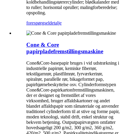
koldbehandlingstørrercylinder; blødkalander med
to ruller; horisontal opruller; malingforberedelse;
opspoling.
forespørgsel
detalje
Cone & Core
papirpladefremstillingsmaskine
Cone&Core-basepapir bruges i vid udstrækning i
industrielle papirrør, kemiske fiberrør,
tekstilgarnrør, plastfilmrør, fyrværkerirør,
spiralrør, parallelle rør, bikageformet pap,
papirhjørnebeskyttelse osv. Cylinderformstypen
Cone&Core-papirkartonfremstillingsmaskinen,
der er designet og fremstillet af vores
virksomhed, bruger affaldskartoner og andet
blandet affaldspapir som råmateriale og anvender
traditionel cylinderform til at stive og forme papir,
moden teknologi, stabil drift, enkel struktur og
bekvem betjening. Outputpapirvægten omfatter
hovedsageligt 200 g/m2, 300 g/m2, 360 g/m2,
420/m2, 500 g/m2. Papirkvalitetsindikatorerne er