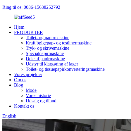
Ring til os: 0086-15638252792
Hjem
PRODUKTER
Toilet- og papirmaskine
Kraft bølgepap- og testlinermaskine
Tryk- og skrivemaskine
Specialpapirmaskine
Dele af papirmaskine
Udstyr til klargøring af lager
Toilet- og tissuepapirkonverteringsmaskine
Vores projekter
Om os
Blog
Mode
Vores historie
Udsalg og tilbud
Kontakt os
English