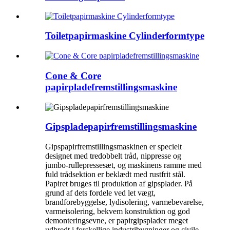
Toiletpapirmaskine Cylinderformtype
Cone & Core
papirpladefremstillingsmaskine
Gipspladepapirfremstillingsmaskine
Gipspapirfremstillingsmaskinen er specielt
designet med tredobbelt tråd, nippresse og
jumbo-rullepressesæt, og maskinens ramme med
fuld trådsektion er beklædt med rustfrit stål.
Papiret bruges til produktion af gipsplader. På
grund af dets fordele ved let vægt,
brandforebyggelse, lydisolering, varmebevarelse,
varmeisolering, bekvem konstruktion og god
demonteringsevne, er papirgipsplader meget
udbredt i forskellige industribygninger og civile