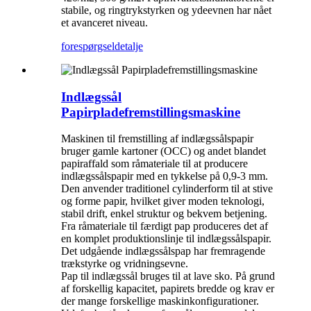
stabile, og ringtrykstyrken og ydeevnen har nået
et avanceret niveau.
forespørgsel
detalje
Indlægssål
Papirpladefremstillingsmaskine
Maskinen til fremstilling af indlægssålspapir
bruger gamle kartoner (OCC) og andet blandet
papiraffald som råmateriale til at producere
indlægssålspapir med en tykkelse på 0,9-3 mm.
Den anvender traditionel cylinderform til at stive
og forme papir, hvilket giver moden teknologi,
stabil drift, enkel struktur og bekvem betjening.
Fra råmateriale til færdigt pap produceres det af
en komplet produktionslinje til indlægssålspapir.
Det udgående indlægssålspap har fremragende
trækstyrke og vridningsevne.
Pap til indlægssål bruges til at lave sko. På grund
af forskellig kapacitet, papirets bredde og krav er
der mange forskellige maskinkonfigurationer.