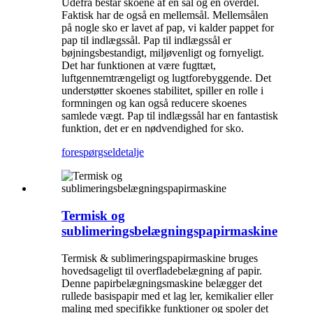
Udefra består skoene af en sål og en overdel.
Faktisk har de også en mellemsål. Mellemsålen
på nogle sko er lavet af pap, vi kalder pappet for
pap til indlægssål. Pap til indlægssål er
bøjningsbestandigt, miljøvenligt og fornyeligt.
Det har funktionen at være fugttæt,
luftgennemtrængeligt og lugtforebyggende. Det
understøtter skoenes stabilitet, spiller en rolle i
formningen og kan også reducere skoenes
samlede vægt. Pap til indlægssål har en fantastisk
funktion, det er en nødvendighed for sko.
forespørgsel
detalje
Termisk og
sublimeringsbelægningspapirmaskine
Termisk & sublimeringspapirmaskine bruges
hovedsageligt til overfladebelægning af papir.
Denne papirbelægningsmaskine belægger det
rullede basispapir med et lag ler, kemikalier eller
maling med specifikke funktioner og spoler det