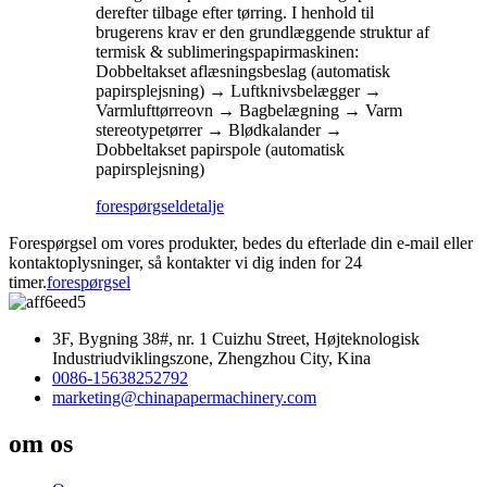
derefter tilbage efter tørring. I henhold til
brugerens krav er den grundlæggende struktur af
termisk & sublimeringspapirmaskinen:
Dobbeltakset aflæsningsbeslag (automatisk
papirsplejsning) → Luftknivsbelægger →
Varmlufttørreovn → Bagbelægning → Varm
stereotypetørrer → Blødkalander →
Dobbeltakset papirspole (automatisk
papirsplejsning)
forespørgsel
detalje
Forespørgsel om vores produkter, bedes du efterlade din e-mail eller
kontaktoplysninger, så kontakter vi dig inden for 24
timer.
forespørgsel
3F, Bygning 38#, nr. 1 Cuizhu Street, Højteknologisk
Industriudviklingszone, Zhengzhou City, Kina
0086-15638252792
marketing@chinapapermachinery.com
om os