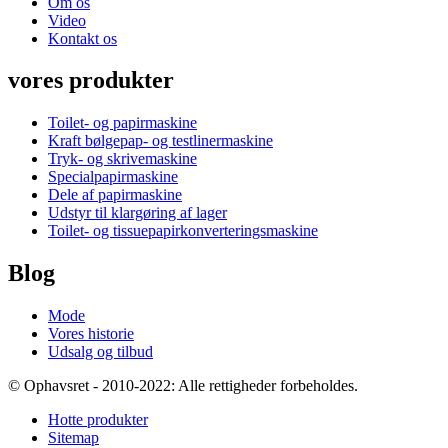
Om os
Video
Kontakt os
vores produkter
Toilet- og papirmaskine
Kraft bølgepap- og testlinermaskine
Tryk- og skrivemaskine
Specialpapirmaskine
Dele af papirmaskine
Udstyr til klargøring af lager
Toilet- og tissuepapirkonverteringsmaskine
Blog
Mode
Vores historie
Udsalg og tilbud
© Ophavsret - 2010-2022: Alle rettigheder forbeholdes.
Hotte produkter
Sitemap