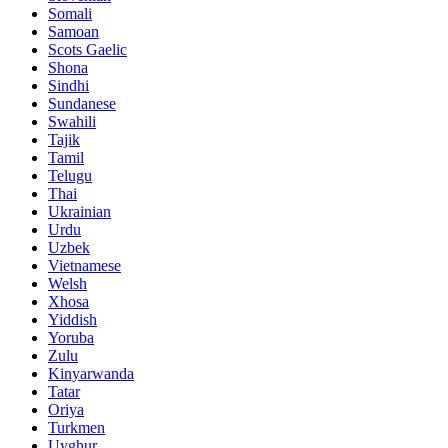
Somali
Samoan
Scots Gaelic
Shona
Sindhi
Sundanese
Swahili
Tajik
Tamil
Telugu
Thai
Ukrainian
Urdu
Uzbek
Vietnamese
Welsh
Xhosa
Yiddish
Yoruba
Zulu
Kinyarwanda
Tatar
Oriya
Turkmen
Uyghur